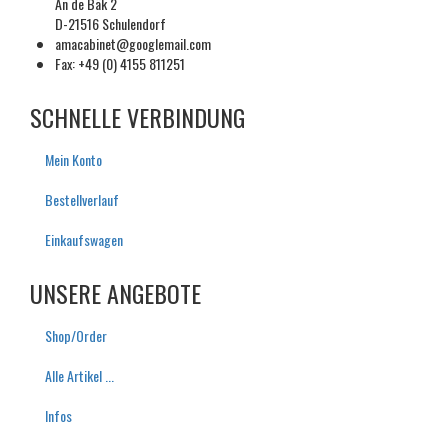
An de Bäk 2
D-21516 Schulendorf
amacabinet@googlemail.com
Fax: +49 (0) 4155 811251
SCHNELLE VERBINDUNG
Mein Konto
Bestellverlauf
Einkaufswagen
UNSERE ANGEBOTE
S
hop/
O
rder
Alle Artikel ...
I
nfos